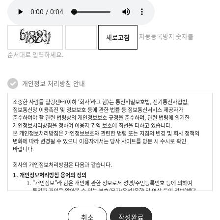
자동등록방지 숫자를
새로고침
순서대로 입력하세요.
개인정보 처리방침 안내
소중한 사람들 힐링센터(이하 ‘회사’라고 함)는 통신비밀보호법, 전기통신사업법,
정보통신망 이용촉진 및 정보보호 등에 관한 법률 등 정보통신서비스 제공자가
준수하여야 할 관련 법령상의 개인정보보호 규정을 준수하며, 관련 법령에 의거한
개인정보처리방침을 정하여 이용자 권익 보호에 최선을 다하고 있습니다.
본 개인정보처리방침은 개인정보보호와 관련한 법령 또는 지침의 변경 및 회사 정책의
변화에 따라 변경될 수 있으니 이용자께서는 당사 사이트를 방문 시 수시로 확인
바랍니다.
회사의 개인정보처리방침은 다음과 같습니다.
1. 개인정보처리방침 용어의 정의
"개인정보"라 함은 개인에 관한 정보로서 성명/주민등록번호 등에 의하여
특정한 개인을 알아볼 수 있는 부호/문자/음성/음향 및 영상 등의 정보(해당
사회취약 계층의 복지 안전망 플랫폼 _
정보만으로는 특정 개인을 알아볼 수 없어도 다른 정보와 쉽게 결합하여 알아볼
Interactive ConvAI
수 있는 경우는 그 정보를 포함)를 말합니다.
"이용자"라 함은 소중한 사람들 힐링센터의 웹사이트
취소
작성완료