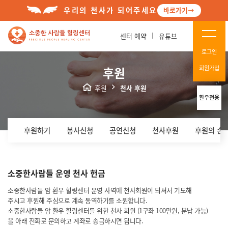
우리의 천사가 되어주세요
바로가기
센터 예약
유튜브
로그인
후원
회원가입
후원
천사 후원
환우전용
후원하기
봉사신청
공연신청
천사후원
후원의 손
소중한사람들
운영 천사 헌금
소중한사람들 암 환우 힐링센터 운영 사역에 천사회원이 되셔서 기도해
주시고 후원해 주심으로 계속 동역하기를 소원합니다.
소중한사람들 암 환우 힐링센터를 위한 천사 회원 (1구좌 100만원, 분납 가능)
을 아래 전화로 문의하고 계좌로 송금하시면 됩니다.