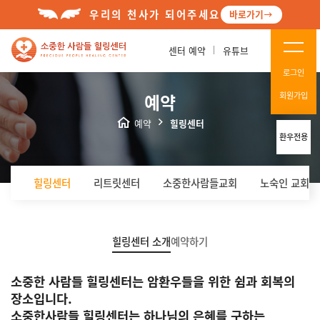
우리의 천사가 되어주세요
바로가기
센터 예약
유튜브
로그인
예약
회원가입
예약
힐링센터
환우전용
힐링센터
리트릿센터
소중한사람들교회
노숙인 교회(
힐링센터 소개
예약하기
소중한 사람들 힐링센터는 암환우들을 위한 쉼과 회복의
장소입니다.
소중한사람들 힐링센터는 하나님의 은혜를 구하는