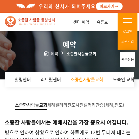
우리의 천사가 되어주세요
바로가기
센터 예약
유튜브
로그인
예약
회원가입
예약
소중한사람들교회
환우전용
힐링센터
리트릿센터
소중한사람들교회
노숙인 교회(
소중한사람들교회
세례갤러리
전도사진갤러리
간증(세례,전도)
소중한 사람들에서는 예배시간을 가장 중요시 여깁니다.
병으로 인하여 상황으로 인하여 하루에도 12번 무너져 내리는