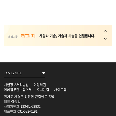
사회취약 계층의 복지 안전망 플랫폼 _
Interactive ConvAI
사람과 기술, 기술과 기술을 연결합니다.
제작지원
Conversational AI Technology
AI 가상 비서, AI 상담사, AI 콜봇서비스,
AICC NO.1
개인정보처리방침
이용약관
이메일무단수집거부
오시는길
사이트맵
사회취약 계층의 복지 안전망 플랫폼 _
경기도 가평군 청평면 큰갈월로 226
Interactive ConvAI
대표
이성일
사업자번호
133-82-62831
대표번호
031-582-0191