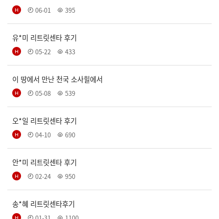
06-01
395
유*미 리트릿센타 후기
05-22
433
이 땅에서 만난 천국 소사힐에서
05-08
539
오*일 리트릿센타 후기
04-10
690
안*미 리트릿센타 후기
02-24
950
송*혜 리트릿센타후기
01-31
1100