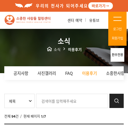
우리의 천사가 되어주세요
바로가기
센터 예약
유튜브
로그인
소식
회원가입
소식
이용후기
환우전용
공지사항
사진갤러리
FAQ
이용후기
소중한사람들
전체
94
건
/ 현재 페이지
1/7